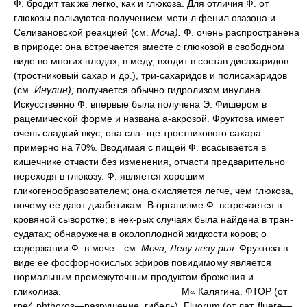
Ф. бродит так же легко, как и глюкоза. Для отличия Ф. от
глюкозы пользуются получением мети л фенил озазона и
Селивановской реакцией (см.
Моча).
Ф. очень распространена
в природе: она встречается вместе с глюкозой в свободном
виде во многих плодах, в меду, входит в состав дисахаридов
(тростниковый сахар и др.), три-сахаридов и полисахаридов
(см.
Инулин);
получается обычно гидролизом инулина.
Искусственно Ф. впервые была получена Э. Фишером в
рацемической форме и названа а-акрозой. Фруктоза имеет
очень сладкий вкус, она сла- ще тростникового сахара
примерно на 70%. Вводимая с пищей Ф. всасывается в
кишечнике отчасти без изменения, отчасти предварительно
переходя в глюкозу. Ф. является хорошим
гликогенообразователем; она окисляется легче, чем глюкоза,
почему ее дают диабетикам. В организме Ф. встречается в
кровяной сыворотке; в нек-рых случаях была найдена в тран-
судатах; обнаружена в околоплодной жидкости коров; о
содержании Ф. в моче—см.
Моча, Леву лезу рия.
Фруктоза в
виде ее фосфорнокислых эфиров повидимому является
нормальным промежуточным продуктом брожения и
гликолиза.
М« Калягина. ФТОР (от
rpe4.phthoros—разрушение, гибель), Fluorum (от лат. fluere—