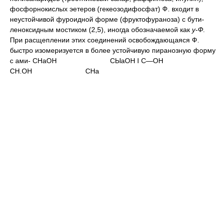
фосфорнокислых эетеров (гекеозодифосфат) Ф. входит в
неустойчивой фуроидной форме (фруктофураноза) с бути-
леноксидным мостиком (2,5), иногда обозначаемой как
у-Ф.
При расщеплении этих соединений освобождающаяся Ф.
быстро изомеризуется в более устойчивую пиранозную форму
с ами- СНаОН
СЫаОН I
С—ОН
СН.ОН
СНа