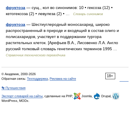
фруктоза
— сущ., кол во синонимов: 10 • гексоза (12) •
кетогексоза (2) • левулеза (2) • …
Словарь синонимов
фруктоза
— Шестиуглеродный моносахарид, широко
распространенный в природе и входящий в состав олиго и
полисахаридов, участвует в поддержании тургора
растительных клеток. [Арефьев В.А., Лисовенко Л.А. Англо
русский толковый словарь генетических терминов 1995 …
Справочник технического переводчика
© Академик, 2000-2026
18+
Обратная связь:
Техподдержка
,
Реклама на сайте
👣 Путешествия
Экспорт словарей на сайты
, сделанные на PHP,
Joomla,
Drupal,
WordPress, MODx.