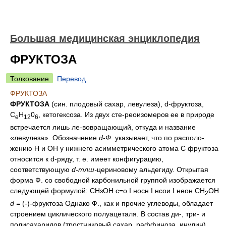
Большая медицинская энциклопедия
ФРУКТОЗА
Толкование
Перевод
ФРУКТОЗА
ФРУКТОЗА
(син. плодовый сахар, левулеза), d-фруктоза,
С
Н
0
, кетогексоза. Из двух сте-реоизомеров ее в природе
е
12
6
встречается лишь ле-вовращающий, откуда и название
«левулеза». Обозначение
d-Ф.
указывает, что по располо-
жению Н и ОН у нижнего асимметрического атома С фруктоза
относится к d-ряду, т. е. имеет конфигурацию,
соответствующую
d-тлш-
цериновому альдегиду. Открытая
форма Ф. со свободной карбонильной группой изображается
следующей формулой: СНзОН с=о I
носн
I нсои I неон СН
ОН
2
d =
(-)-фруктоза Однако Ф., как и прочие углеводы, обладает
строением циклического полуацеталя. В состав ди-, три- и
полисахаридов (тростниковый сахар, раффиноза, инулин),