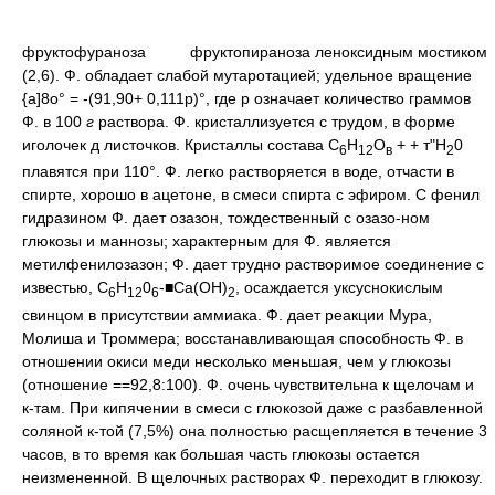
фруктофураноза
фруктопираноза леноксидным мостиком
(2,6). Ф. обладает слабой мутаротацией; удельное вращение
{а]8о° = -(91,90+ 0,111р)°, где р означает количество граммов
Ф. в 100
г
раствора. Ф. кристаллизуется с трудом, в форме
иголочек д листочков. Кристаллы состава С
Н
О
+ + т"Н
0
6
12
в
2
плавятся при 110°. Ф. легко растворяется в воде, отчасти в
спирте, хорошо в ацетоне, в смеси спирта с эфиром. С фенил
гидразином Ф. дает озазон, тождественный с озазо-ном
глюкозы и маннозы; характерным для Ф. является
метилфенилозазон; Ф. дает трудно растворимое соединение с
известью, С
Н
0
-■Са(ОН)
, осаждается уксуснокислым
6
12
6
2
свинцом в присутствии аммиака. Ф. дает реакции Мура,
Молиша и Троммера; восстанавливающая способность Ф. в
отношении окиси меди несколько меньшая, чем у глюкозы
(отношение ==92,8:100). Ф. очень чувствительна к щелочам и
к-там. При кипячении в смеси с глюкозой даже с разбавленной
соляной к-той (7,5%) она полностью расщепляется в течение 3
часов, в то время как большая часть глюкозы остается
неизмененной. В щелочных растворах Ф. переходит в глюкозу.