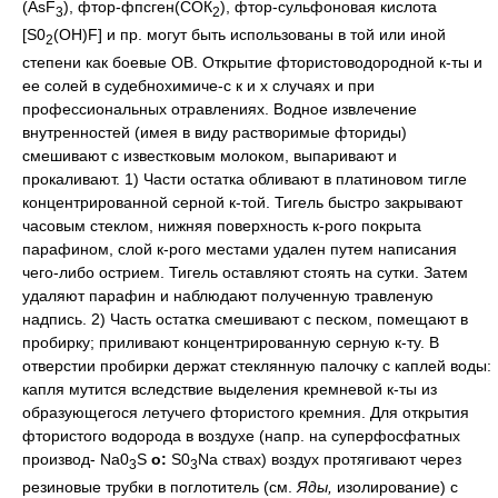
(AsF
), фтор-фпсген(СОК
), фтор-сульфоновая кислота
3
2
[S0
(OH)F] и пр. могут быть использованы в той или иной
2
степени как боевые ОВ. Открытие фтористоводородной к-ты и
ее солей в судебнохимиче-с к и х случаях и при
профессиональных отравлениях. Водное извлечение
внутренностей (имея в виду растворимые фториды)
смешивают с известковым молоком, выпаривают и
прокаливают. 1) Части остатка обливают в платиновом тигле
концентрированной серной к-той. Тигель быстро закрывают
часовым стеклом, нижняя поверхность к-рого покрыта
парафином, слой к-рого местами удален путем написания
чего-либо острием. Тигель оставляют стоять на сутки. Затем
удаляют парафин и наблюдают полученную травленую
надпись. 2) Часть остатка смешивают с песком, помещают в
пробирку; приливают концентрированную серную к-ту. В
отверстии пробирки держат стеклянную палочку с каплей воды:
капля мутится вследствие выделения кремневой к-ты из
образующегося летучего фтористого кремния. Для открытия
фтористого водорода в воздухе (напр. на суперфосфатных
производ- Na0
S
о:
S0
Na ствах) воздух протягивают через
3
3
резиновые трубки в поглотитель (см.
Яды,
изолирование) с