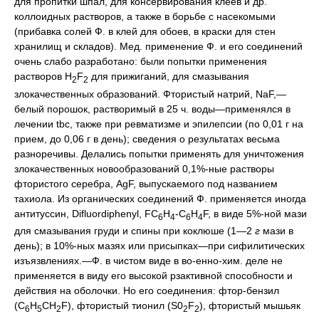
для пропитки шпал, для консервирования клеев и др.
коллоидных растворов, а также в борьбе с насекомыми
(прибавка солей Ф. в клей для обоев, в краски для стен
хранилищ и складов). Мед. применение Ф. и его соединений
очень слабо разработано: были попытки применения
растворов H
F
для прижиганий, для смазывания
2
2
злокачественных образований. Фтористый натрий, NaF,—
белый порошок, растворимый в 25 ч. воды—применялся в
лечении tbc, также при ревматизме и эпилепсии (по 0,01 г на
прием, до 0,06 г в день); сведения о результатах весьма
разноречивы. Делались попытки применять для уничтожения
злокачественных новообразований 0,1%-ные растворы
фтористого серебра, AgF, выпускаемого под названием
тахиола. Из органических соединений Ф. применяется иногда
антитуссин, Difluordiphenyl, FC
H
-C
H
F, в виде 5%-ной мази
6
4
6
4
для смазывания груди и спины при коклюше (1—2
г
мази в
день); в 10%-ных мазях или присыпках—при сифилитических
изъязвлениях.—Ф. в чистом виде в во-енно-хим. деле не
применяется в виду его высокой рзактивной способности и
действия на оболочки. Но его соединения: фтор-бензил
(C
H
CH
F), фтористый тионил (S0
F
), фтористый мышьяк
6
5
2
2
2