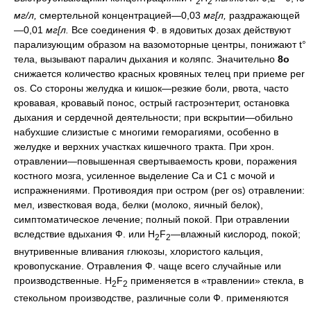
2
2
мг/л,
смертельной концентрацией—0,03
мг[л,
раздражающей
—0,01
мг[л.
Все соединения Ф. в ядовитых дозах действуют
парализующим образом на вазомоторные центры, понижают t°
тела, вызывают паралич дыхания и коляпс. Значительно
8о
снижается количество красных кровяных телец при приеме per
os. Co стороны желудка и кишок—резкие боли, рвота, часто
кровавая, кровавый понос, острый гастроэнтерит, остановка
дыхания и сердечной деятельности; при вскрытии—обильно
набухшие слизистые с многими геморагиями, особенно в
желудке и верхних участках кишечного тракта. При хрон.
отравлении—повышенная свертываемость крови, поражения
костного мозга, усиленное выделение Са и С1 с мочой и
испражнениями. Противоядия при остром (per os) отравлении:
мел, известковая вода, белки (молоко, яичный белок),
симптоматическое лечение; полный покой. При отравлении
вследствие вдыхания Ф. или H
F
—влажный кислород, покой;
2
2
внутривенные вливания глюкозы, хлористого кальция,
кровопускание. Отравления Ф. чаще всего случайные или
производственные. H
F
применяется в «травлении» стекла, в
2
2
стекольном производстве, различные соли Ф. применяются