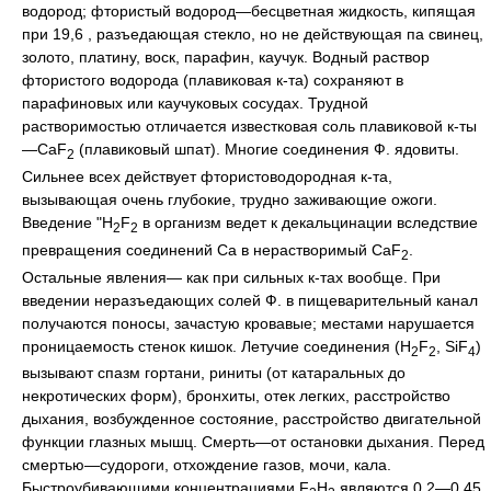
водород; фтористый водород—бесцветная жидкость, кипящая
при 19,6 , разъедающая стекло, но не действующая па свинец,
золото, платину, воск, парафин, каучук. Водный раствор
фтористого водорода (плавиковая к-та) сохраняют в
парафиновых или каучуковых сосудах. Трудной
растворимостью отличается известковая соль плавиковой к-ты
—CaF
(плавиковый шпат). Многие соединения Ф. ядовиты.
2
Сильнее всех действует фтористоводородная к-та,
вызывающая очень глубокие, трудно заживающие ожоги.
Введение "H
F
в организм ведет к декальцинации вследствие
2
2
превращения соединений Са в нерастворимый CaF
.
2
Остальные явления— как при сильных к-тах вообще. При
введении неразъедающих солей Ф. в пищеварительный канал
получаются поносы, зачастую кровавые; местами нарушается
проницаемость стенок кишок. Летучие соединения (H
F
, SiF
)
2
2
4
вызывают спазм гортани, риниты (от катаральных до
некротических форм), бронхиты, отек легких, расстройство
дыхания, возбужденное состояние, расстройство двигательной
функции глазных мышц. Смерть—от остановки дыхания. Перед
смертью—судороги, отхождение газов, мочи, кала.
Быстроубивающими концентрациями F
H
являются 0,2—0,45