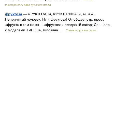
иностранных слов русского языка
фруктоза
— ФРУКТОЗА, ы, ФРУКТОЗИНА, ы, м. и ж.
Неприятный человек. Ну и фруктоза! От общеупотр. прост.
«фрукт» в том же зн. + «фруктоза» плодовый сахар; Ср., напр.,
с моделями ТИПОЗА, типозина …
Словарь русского арго