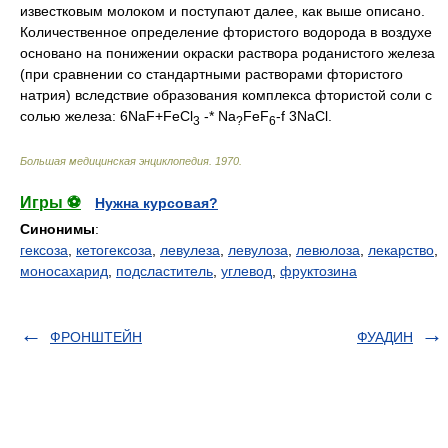
известковым молоком и поступают далее, как выше описано.
Количественное определение фтористого водорода в воздухе
основано на понижении окраски раствора роданистого железа
(при сравнении со стандартными растворами фтористого
натрия) вследствие образования комплекса фтористой соли с
солью железа: 6NaF+FeCl
-* Na
FeF
-f 3NaCl.
3
?
6
Большая медицинская энциклопедия
.
1970
.
Игры ⚽
Нужна курсовая?
Синонимы
:
гексоза
,
кетогексоза
,
левулеза
,
левулоза
,
левюлоза
,
лекарство
,
моносахарид
,
подсластитель
,
углевод
,
фруктозина
ФРОНШТЕЙН
ФУАДИН