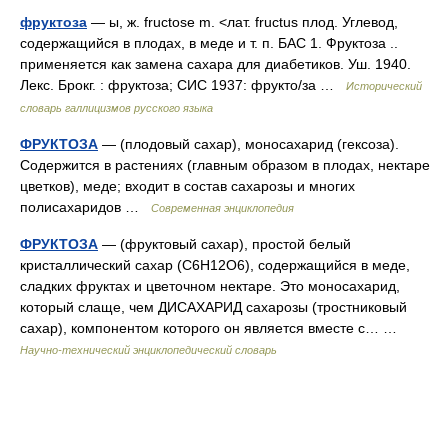
фруктоза
— ы, ж. fructose m. <лат. fructus плод. Углевод,
содержащийся в плодах, в меде и т. п. БАС 1. Фруктоза ..
применяется как замена сахара для диабетиков. Уш. 1940.
Лекс. Брокг. : фруктоза; СИС 1937: фрукто/за …
Исторический
словарь галлицизмов русского языка
ФРУКТОЗА
— (плодовый сахар), моносахарид (гексоза).
Содержится в растениях (главным образом в плодах, нектаре
цветков), меде; входит в состав сахарозы и многих
полисахаридов …
Современная энциклопедия
ФРУКТОЗА
— (фруктовый сахар), простой белый
кристаллический сахар (C6H12O6), содержащийся в меде,
сладких фруктах и цветочном нектаре. Это моносахарид,
который слаще, чем ДИСАХАРИД сахарозы (тростниковый
сахар), компонентом которого он является вместе с… …
Научно-технический энциклопедический словарь