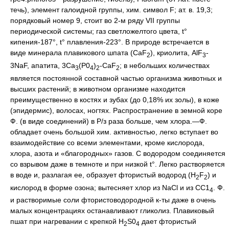
течь), элемент галоидной группы, хим. символ F; ат. в. 19,3;
порядковый номер 9, стоит во 2-м ряду VІI группы
периодической системы; газ светложелтого цвета, t°
кипения-187°, t° плавления-223°. В природе встречается в
виде минерала плавикового шпата (CaF
), криолита, AlF
-
2
3
3NaF, апатита, 3Ca
(P0
)
-CaF
; в небольших количествах
3
4
2
2
является постоянной составной частью организма животных и
высших растений; в животном организме находится
преимущественно в костях и зубах (до 0,18% их золы), в коже
(эпидермис), волосах, ногтях. Распространение в земной коре
Ф. (в виде соединений) в Р/з раза больше, чем хлора.—Ф.
обладает очень большой хим. активностью, легко вступает во
взаимодействие со всеми элементами, кроме кислорода,
хлора, азота и «благородных» газов. С водородом соединяется
со взрывом даже в темноте и при низкой t°. Легко растворяется
в воде и, разлагая ее, образует фтористый водород (H
F
) и
2
2
кислород в форме озона; вытесняет хлор из NaCl и из СС1
. Ф.
4
и растворимые соли фтористоводородной к-ты даже в очень
малых концентрациях останавливают гликолиз. Плавиковый
пшат при нагревании с крепкой H
S0
дает фтористый
2
4